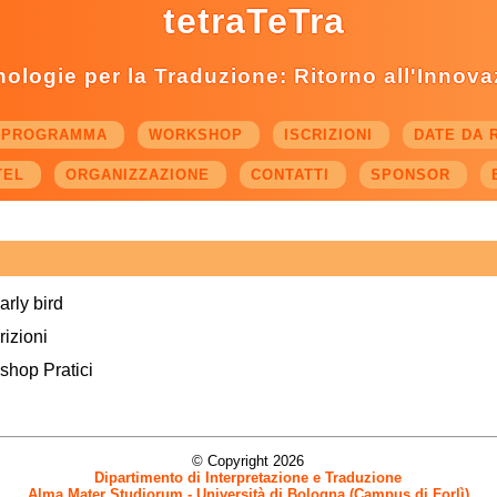
tetraTeTra
ologie per la Traduzione: Ritorno all'Innov
PROGRAMMA
WORKSHOP
ISCRIZIONI
DATE DA 
TEL
ORGANIZZAZIONE
CONTATTI
SPONSOR
arly bird
rizioni
shop Pratici
© Copyright 2026
Dipartimento di Interpretazione e Traduzione
Alma Mater Studiorum - Università di Bologna (Campus di Forlì)