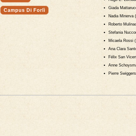
Giada Mattarucc
Campus Di Forlì
Nadia Minerva (
Roberto Mulinac
Stefania Nuccor
Micaela Rossi (
Ana Clara Santo
Félix San Vicen
Anne Schoysman
Pierre Swiggers