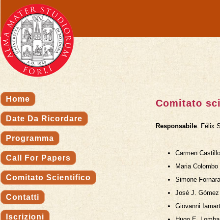
Home
Comitato sci
Date Da Ricordare
Responsabile
: Félix 
Programma
Carmen Castillo
Call For Papers
Maria Colombo (
Comitato Scientifico
Simone Fornara 
José J. Gómez 
Contatti
Giovanni Iamarti
Iscrizioni
Hugo E. Lombard